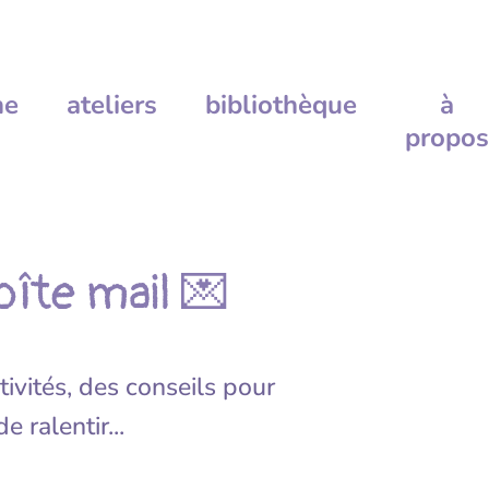
me
ateliers
bibliothèque
à
propos
îte mail 💌
ivités, des conseils pour
 ralentir...