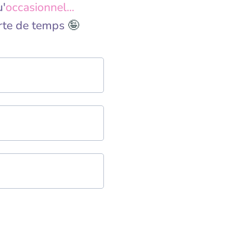
u'
occasionnel...
erte de temps
🤪