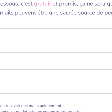
dessous, c'est
gratuit
et promis, ça ne sera q
s mails peuvent être une sacrée source de p
s de recevoir nos mails uniquement
 nous, et on déteste les spams autant que toi).